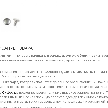
ИСАНИЕ ТОВАРА
ьнитен
— попросту
клепка
для
одежды
,
сумок
,
обуви
.
Фурнитура
новке ножка загибается внутри шляпки и держится очень крепко.
 компания предлагает
ткань
Оксфорд 210, 240, 300,420, 600
различ
). Многообразие цветов и дизайнов.
нь Оксфорд
, которая использует буквенное обозначение PVC покр
уретановым покрытием. Эти покрытия используются для отталкивани
нь
Оксфорд
в последнее время получила широкое распространение. Т
оляют шить из нее как прочную рабочую одежду так и широко прим
яжения, тентов, детских товаров, сумок, канцелярской и рекламной 
ткань выглядит эстетично и служит долго.