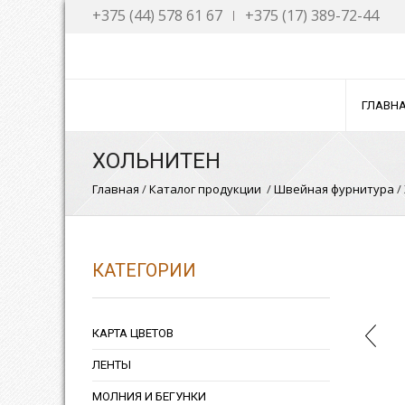
+375 (44) 578 61 67
+375 (17) 389-72-44
NAVIGATION
ГЛАВНАЯ
О КОМПАНИИ
ГЛАВН
КАТАЛОГ ПРОДУКЦИИ
ХОЛЬНИТЕН
Курточные ткани
Пленка ПВХ
Главная
/
Каталог продукции
/
Швейная фурнитура
/
СТАТЬИ
КОНТАКТЫ
КАТЕГОРИИ
КАРТА ЦВЕТОВ
ЛЕНТЫ
МОЛНИЯ И БЕГУНКИ