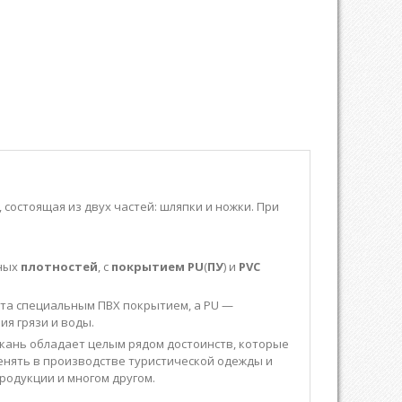
, состоящая из двух частей: шляпки и ножки. При
ных
плотностей
, с
покрытием
PU
(
ПУ
) и
PVC
ыта специальным ПВХ покрытием, а PU —
я грязи и воды.
кань обладает целым рядом достоинств, которые
енять в производстве туристической одежды и
продукции и многом другом.